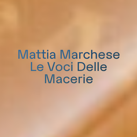
Mattia Marchese
Le Voci Delle
Macerie